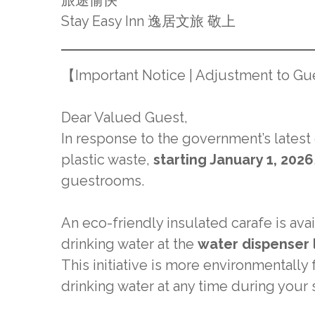
旅途愉快
Stay Easy Inn 逸居文旅 敬上
【Important Notice | Adjustment to G
Dear Valued Guest,
In response to the government’s latest
plastic waste,
starting January 1, 2026
guestrooms.
An eco-friendly insulated carafe is avai
drinking water at the
water dispenser 
This initiative is more environmentally
drinking water at any time during your s