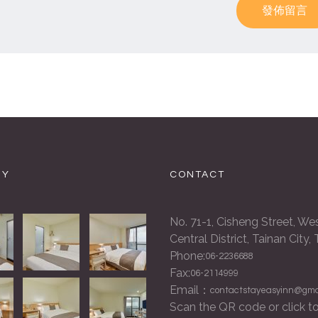
發佈留言
RY
CONTACT
No. 71-1, Cisheng Street, We
Central District, Tainan City,
Phone:
06-2236688
Fax:
06-2114999
Email：
contactstayeasyinn@gma
Scan the QR code or click to