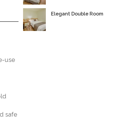
Elegant Double Room
le-use
old
nd safe