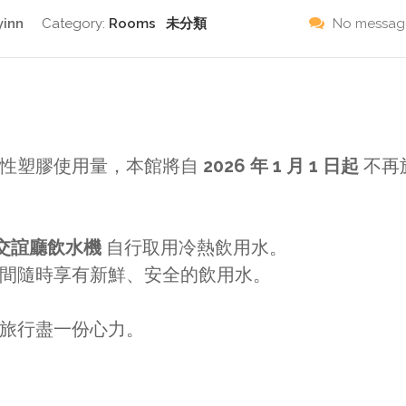
yinn
Category:
Rooms
未分類
No message
次性塑膠使用量，本館將自
2026 年 1 月 1 日起
不再
 交誼廳飲水機
自行取用冷熱飲用水。
間隨時享有新鮮、安全的飲用水。
旅行盡一份心力。