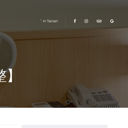
in Tainan
整】