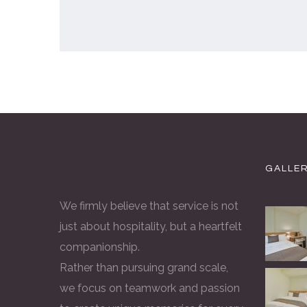
GALLE
We firmly believe that service is not
just about hospitality, but a heartfelt
companionship.
Rather than pursuing grand scale,
we focus on teamwork and passion