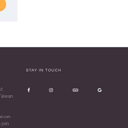
STAY IN TOUCH
st
 Taiwan
il.com
 join