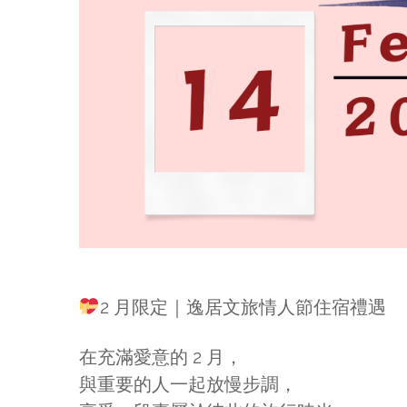
2 月限定｜逸居文旅情人節住宿禮遇
在充滿愛意的 2 月，
與重要的人一起放慢步調，