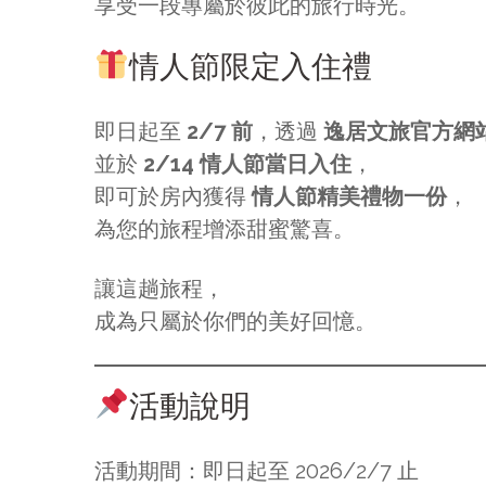
享受一段專屬於彼此的旅行時光。
情人節限定入住禮
即日起至
2/7 前
，透過
逸居文旅官方網
並於
2/14 情人節當日入住
，
即可於房內獲得
情人節精美禮物一份
，
為您的旅程增添甜蜜驚喜。
讓這趟旅程，
成為只屬於你們的美好回憶。
活動說明
活動期間：即日起至 2026/2/7 止