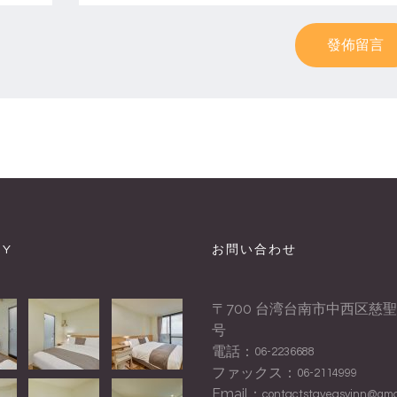
發佈留言
RY
お問い合わせ
〒700 台湾台南市中西区慈聖街
号
電話：
06-2236688
ファックス：
06-2114999
Email：
contactstayeasyinn@gma