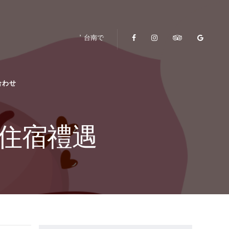
台南で
合わせ
節住宿禮遇