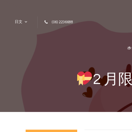
Skip to content
日文
(06) 2236688
ホ
2 