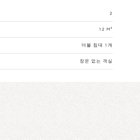
2
12 M²
더블 침대 1개
창문 없는 객실