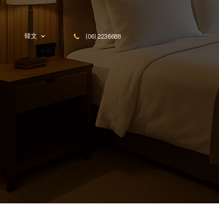
Skip to content
韓文
(06) 2236688