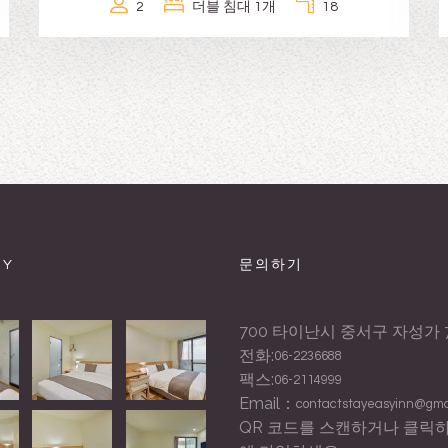
2
더블 침대 1개
18
RY
문의하기
700 타이난시 중서구 자성가 7
전화:
06-2236688
팩스:
06-2114999
Email：
contactstayeasyinn@gma
QR 코드를 스캔하거나 클릭하여