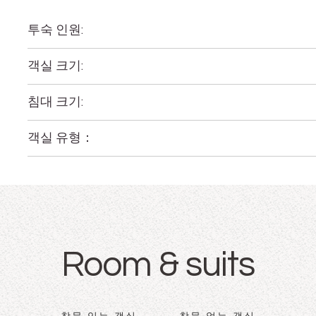
투숙 인원:
객실 크기:
침대 크기:
객실 유형：
Room & suits