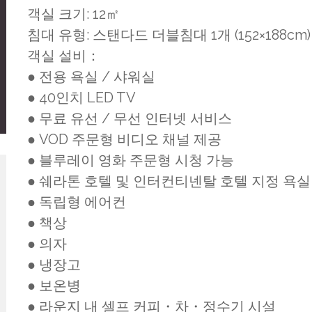
객실 크기: 12㎡
침대 유형: 스탠다드 더블침대 1개 (152×188cm)
객실 설비：
● 전용 욕실 / 샤워실
● 40인치 LED TV
● 무료 유선 / 무선 인터넷 서비스
● VOD 주문형 비디오 채널 제공
● 블루레이 영화 주문형 시청 가능
● 쉐라톤 호텔 및 인터컨티넨탈 호텔 지정 욕
● 독립형 에어컨
● 책상
● 의자
● 냉장고
● 보온병
● 라운지 내 셀프 커피・차・정수기 시설