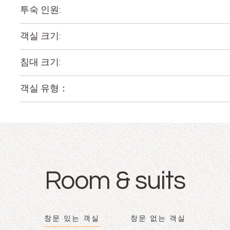
투숙 인원:
객실 크기:
침대 크기:
객실 유형：
Room & suits
창문 있는 객실
창문 없는 객실