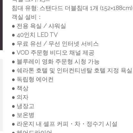
침대 유형: 스탠다드 더블침대 1개 (152×188cm)
객실 설비：
● 전용 욕실 / 샤워실
● 40인치 LED TV
● 무료 유선 / 무선 인터넷 서비스
● VOD 주문형 비디오 채널 제공
● 블루레이 영화 주문형 시청 가능
● 쉐라톤 호텔 및 인터컨티넨탈 호텔 지정 욕
● 독립형 에어컨
● 책상
● 의자
● 냉장고
● 보온병
● 라운지 내 셀프 커피・차・정수기 시설
● 헤어드라이어