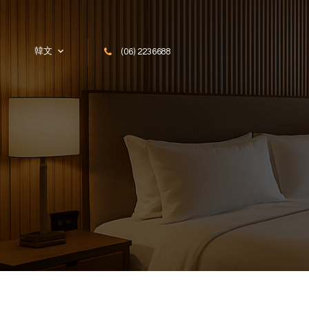
Skip to content
韓文
(06) 2236688