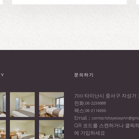
RY
문의하기
700 타이난시 중서구 자성가 7
전화:
06-2236688
팩스:
06-2114999
Email：
contactstayeasyinn@gma
QR 코드를 스캔하거나 클릭하여
에 가입하세요