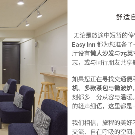
舒适
无论是旅途中短暂的停
Easy Inn
都为您准备了
厅设有
懒人沙发
与
75
志，或与同行朋友共享
如果您正在寻找交通便
机
、
多款茶包
与
微波炉
刻都多一分从容与温暖
的轻声细语，这里都是
我们相信，旅程的美好
交流、自在呼吸的空间