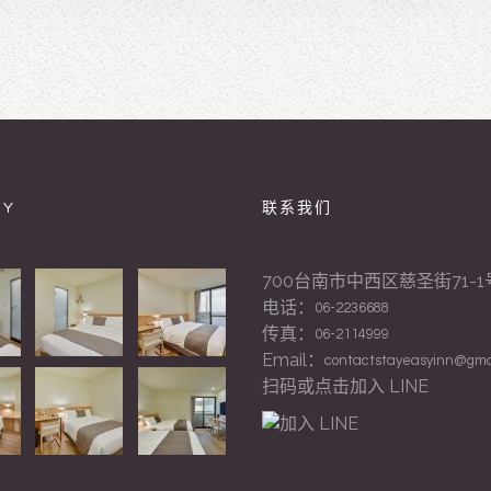
RY
联系我们
700台南市中西区慈圣街71-1
电话：
06-2236688
传真：
06-2114999
Email：
contactstayeasyinn@gma
扫码或点击加入 LINE