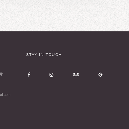
STAY IN TOUCH
号
il.com