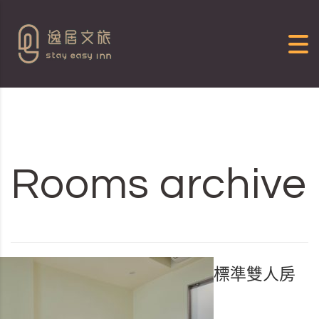
Skip to content
Rooms archive
標準雙人房