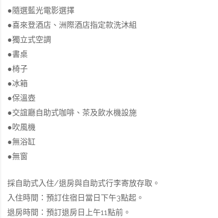
●隨選藍光電影選擇
●喜來登酒店、洲際酒店指定款洗沐組
●獨立式空調
●書桌
●椅子
●冰箱
●保溫壺
●交誼廳自助式咖啡、茶及飲水機設施
●吹風機
●無浴缸
●無窗
採自助式入住/退房與自助式行李寄放存取。
入住時間：預訂住宿日當日下午3點起。
退房時間：預訂退房日上午11點前。